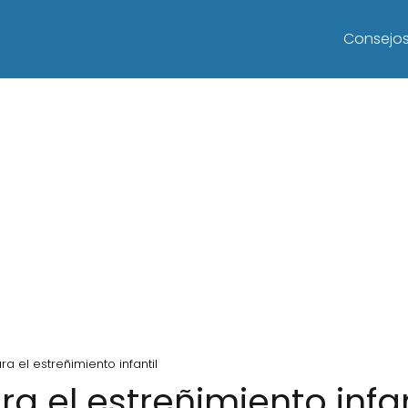
Consejo
a el estreñimiento infantil
a el estreñimiento infan