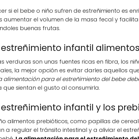
r si el bebe o niño sufren de estreñimiento es en
es aumentar el volumen de la masa fecal y facilitar 
doles buenas frutas.
 estreñimiento infantil alimento
as verduras son unas fuentes ricas en fibra, los n
les, la mejor opción es evitar darles aquellos que
a alimentación para el estreñimiento del bebe de
que sientan el gusto al consumirla.
estreñimiento infantil y los preb
ño alimentos prebióticos, como papillas de cereales
a regular el tránsito intestinal y a aliviar el est
 bebé.
La alimentación para el estreñimiento de