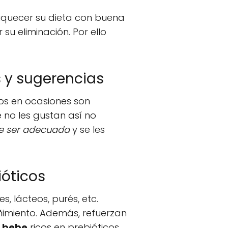
riquecer su dieta con buena
su eliminación. Por ello
s y sugerencias
iños en ocasiones son
 no les gustan así no
be ser adecuada
y se les
ióticos
, lácteos, purés, etc.
reñimiento. Además, refuerzan
l bebe
ricos en prebióticos